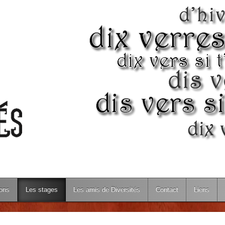
ions
Les stages
Les amis de Diversités
Contact
Liens