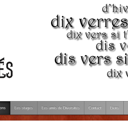
ions
Les stages
Les amis de Diversités
Contact
Liens